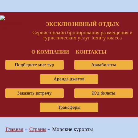
ЭКСКЛЮЗИВНЫЙ ОТДЫХ
Сервис онлайн бронирования размещения и
туристических услуг luxury класса
О КОМПАНИИ
КОНТАКТЫ
Подберите мне тур
Авиабилеты
Аренда джетов
Заказать встречу
Ж/д билеты
Трансферы
Главная
Страны
Морские курорты