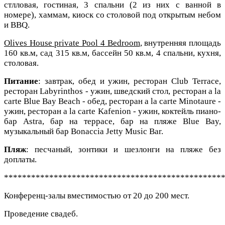
стлловая, гостиная, 3 спальни (2 из них с ванной в
номере), хаммам, киоск со столовой под открытым небом
и BBQ.
Olives House private Pool 4 Bedroom
, внутренняя площадь
160 кв.м, сад 315 кв.м, бассейн 50 кв.м, 4 спальни, кухня,
столовая.
Питание
: завтрак, обед и ужин, ресторан Club Terrace,
ресторан Labyrinthos - ужин, шведский стол, ресторан a la
carte Blue Bay Beach - обед, ресторан a la carte Minotaure -
ужин, ресторан a la carte Kafenion - ужин, коктейль пиано-
бар Astra, бар на террасе, бар на пляже Blue Bay,
музыкальный бар Bonaccia Jetty Music Bar.
Пляж
: песчаный, зонтики и шезлонги на пляже без
доплаты.
************************************************
Конференц-залы вместимостью от 20 до 200 мест.
Проведение свадеб.