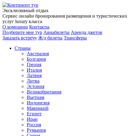
Эксклюзивный отдых
Сервис онлайн бронирования размещения и туристических
услуг luxury класса
О компании
Контакты
Подберите мне тур
Авиабилеты
Аренда джетов
Заказать встречу
Ж/д билеты
Трансферы
Страны
Австралия
Болгария
Греция
Италия
Латвия
Литва
Эстония
Великобритания
Вьетнам
Индонезия
Маврикий
Египет
Иран
Россия
Румыния
Сирия