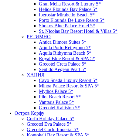
Gran Melia Resort & Luxury 5*
Helios Elounda Bay Palace 5*
Iberostar Mirabello Beach 5*
Porto Elounda De Luxe Resort 5*
Sbokos Blue Palace Hotel 5*
St. Nicolas Bay Resort Hotel & Villas 5*
РЕТИМНО
Antica Dimora Suites 5*
Aquila Porto Rethymno 5*
Aquila Rithymna Beach 5*
Royal Blue Resort & SPA 5*
Grecotel Creta Palace 5*
Sentido Aegean Pearl 5*
ХАНИЯ
Cavo Spada Luxury Resort 5*
Minoa Palace Resort & SPA 5*
Mythos Palace 5*
Pilot Beach Resort 5*
Vantaris Palace 5*
Grecotel Kalliston 5*
Остров Корфу
Corfu Holiday Palace 5*
Grecotel Eva Palace 5*
Grecotel Corfu Imperial 5*
Kontokali Bay Resort & SPA 5*