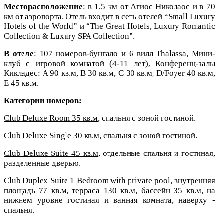
Месторасположение
: в 1,5 км от Агиос Николаос и в 70
км от аэропорта. Отель входит в сеть отелей “Small Luxury
Hotels of the World” и “The Great Hotels, Luxury Romantic
Collection & Luxury SPA Collection”.
В отеле
: 107 номеров-бунгало и 6 вилл Thalassa, Мини-
клуб с игровой комнатой (4-11 лет), Конференц-залы
Кикладес: A 90 кв.м, B 30 кв.м, C 30 кв.м, D/Foyer 40 кв.м,
E 45 кв.м.
Категории номеров:
Club Deluxe Room 35 кв.м
, спальня с зоной гостиной.
Club Deluxe Single 30 кв.м
, спальня с зоной гостиной.
Club Deluxe Suite 45 кв.м
, отдельные спальня и гостиная,
разделенные дверью.
Club Duplex Suite 1 Bedroom with private pool
, внутренняя
площадь 77 кв.м, терраса 130 кв.м, бассейн 35 кв.м, на
нижнем уровне гостиная и ванная комната, наверху -
спальня.