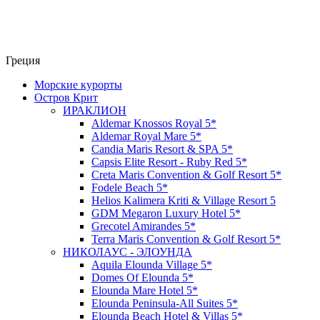
Греция
Морские курорты
Остров Крит
ИРАКЛИОН
Aldemar Knossos Royal 5*
Aldemar Royal Mare 5*
Candia Maris Resort & SPA 5*
Capsis Elite Resort - Ruby Red 5*
Creta Maris Convention & Golf Resort 5*
Fodele Beach 5*
Helios Kalimera Kriti & Village Resort 5
GDM Megaron Luxury Hotel 5*
Grecotel Amirandes 5*
Terra Maris Convention & Golf Resort 5*
НИКОЛАУС - ЭЛОУНДА
Aquila Elounda Village 5*
Domes Of Elounda 5*
Elounda Mare Hotel 5*
Elounda Peninsula-All Suites 5*
Elounda Beach Hotel & Villas 5*