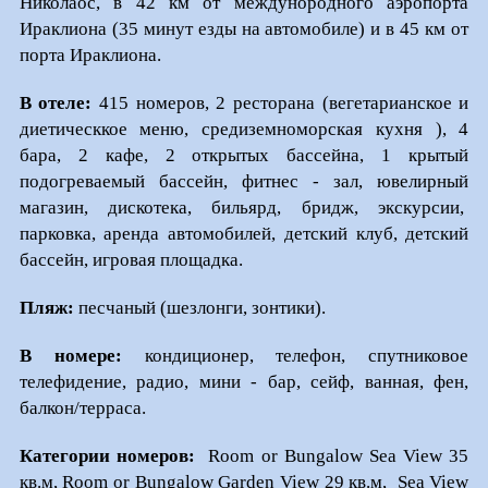
Николаос, в 42 км от междунородного аэропорта
Ираклиона (35 минут езды на автомобиле) и в 45 км от
порта Ираклиона.
В отеле:
415 номеров, 2 ресторана (вегетарианское и
диетическкое меню, средиземноморская кухня ), 4
бара, 2 кафе, 2 открытых бассейна, 1 крытый
подогреваемый бассейн, фитнес - зал, ювелирный
магазин, дискотека, бильярд, бридж, экскурсии,
парковка, аренда автомобилей, детский клуб, детский
бассейн, игровая площадка.
Пляж:
песчаный (шезлонги, зонтики).
В номере:
кондиционер, телефон, спутниковое
телефидение, радио, мини - бар, сейф, ванная, фен,
балкон/терраса.
Категории номеров:
Room or Bungalow Sea View 35
кв.м, Room or Bungalow Garden View 29 кв.м, Sea View