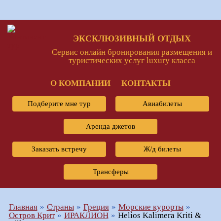
ЭКСКЛЮЗИВНЫЙ ОТДЫХ
Сервис онлайн бронирования размещения и
туристических услуг luxury класса
О КОМПАНИИ
КОНТАКТЫ
Подберите мне тур
Авиабилеты
Аренда джетов
Заказать встречу
Ж/д билеты
Трансферы
Главная
Страны
Греция
Морские курорты
Остров Крит
ИРАКЛИОН
Helios Kalimera Kriti &