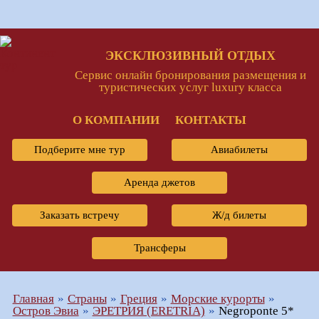
ЭКСКЛЮЗИВНЫЙ ОТДЫХ
Сервис онлайн бронирования размещения и
туристических услуг luxury класса
О КОМПАНИИ
КОНТАКТЫ
Подберите мне тур
Авиабилеты
Аренда джетов
Заказать встречу
Ж/д билеты
Трансферы
Главная
Страны
Греция
Морские курорты
Остров Эвиа
ЭРЕТРИЯ (ERETRIA)
Negroponte 5*