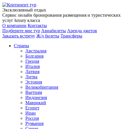
Эксклюзивный отдых
Сервис онлайн бронирования размещения и туристических
услуг luxury класса
О компании
Контакты
Подберите мне тур
Авиабилеты
Аренда джетов
Заказать встречу
Ж/д билеты
Трансферы
Страны
Австралия
Болгария
Греция
Италия
Латвия
Литва
Эстония
Великобритания
Вьетнам
Индонезия
Маврикий
Египет
Иран
Россия
Румыния
Сирия