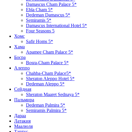
Damascus Cham Palace 5*
Ebla Cham 5*
Dedeman Damascus 5*
Semiramis 5*
Damascus International Hotel 5*
Four Seasons 5
Хомс
Safir Homs 5*
Хама
Apamee Cham Palace 5*
Босра
Bosra-Cham Palace 5*
Алеппо
Chahba-Cham Palace5*
Sheraton Aleppo Hotel 5*
Dedeman Aleppo 5*
Сейдная
Sheraton Maaret Sednaya 5*
Пальмира
Dedeman Palmira 5*
Semiramis Palmira 5*
Дараа
Латакия
Маалюля
Тартус