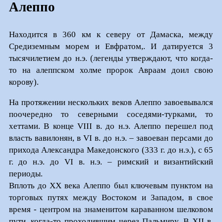
Алеппо
Находится в 360 км к северу от Дамаска, между
Средиземным морем и Евфратом,. И датируется 3
тысячилетием до н.э. (легенды утверждают, что когда-
то на алеппском холме пророк Авраам доил свою
корову).
На протяжении нескольких веков Алеппо завоевывался
поочередно то северными соседями-турками, то
хеттами. В конце VIII в. до н.э. Алеппо перешел под
власть вавилонян, в VI в. до н.э. – завоеван персами до
прихода Александра Македонского (333 г. до н.э.), с 65
г. до н.э. до VI в. н.э. – римский и византийский
периоды.
Вплоть до ХХ века Алеппо был ключевым пунктом на
торговых путях между Востоком и Западом, в свое
время - центром на знаменитом караванном шелковом
пути, когда-то проходившим через Пальмиру. В XII в.