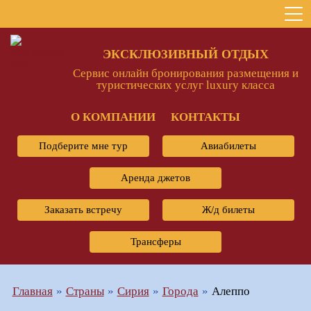
ЭКСКЛЮЗИВНЫЙ ОТДЫХ
Сервис онлайн бронирования размещения и
туристических услуг luxury класса
О КОМПАНИИ
КОНТАКТЫ
Подберите мне тур
Авиабилеты
Аренда джетов
Заказать встречу
Ж/д билеты
Трансферы
Главная
Страны
Сирия
Города
Алеппо