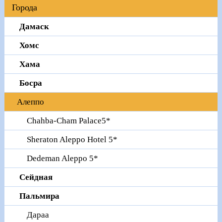
Города
Дамаск
Хомс
Хама
Босра
Алеппо
Chahba-Cham Palace5*
Sheraton Aleppo Hotel 5*
Dedeman Aleppo 5*
Сейдная
Пальмира
Дараа