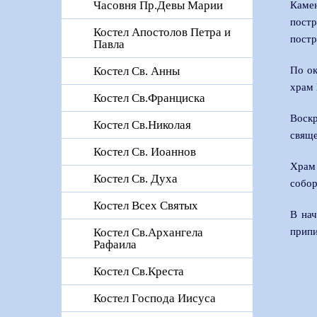
Часовня Пр.Девы Марии
Камен
пост
Костел Апостолов Петра и
постр
Павла
По ок
Костел Св. Анны
храм 
Костел Св.Франциска
Воскр
Костел Св.Николая
свяще
Костел Св. Иоаннов
Храм 
Костел Св. Духа
собор
Костел Всех Святых
В нач
припи
Костел Св.Архангела
Рафаила
Костел Св.Креста
Костел Господа Иисуса