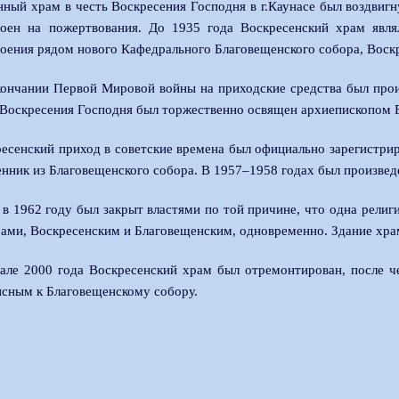
ный храм в честь Воскресения Господня в г.Каунасе был воздвигн
роен на пожертвования. До 1935 года Воскресенский храм явл
оения рядом нового Кафедрального Благовещенского собора, Воск
ончании Первой Мировой войны на приходские средства был прои
Воскресения Господня был торжественно освящен архиепископом 
есенский приход в советские времена был официально зарегистрир
нник из Благовещенского собора. В 1957–1958 годах был произвед
в 1962 году был закрыт властями по той причине, что одна религ
ами, Воскресенским и Благовещенским, одновременно. Здание храм
але 2000 года Воскресенский храм был отремонтирован, после че
сным к Благовещенскому собору.