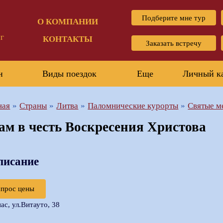
Подберите мне тур
О КОМПАНИИ
г
КОНТАКТЫ
Заказать встречу
н
Виды поездок
Еще
Личный к
ная
Страны
Литва
Паломнические курорты
Святые м
ам в честь Воскресения Христова
писание
апрос цены
нас, ул.Витауто, 38