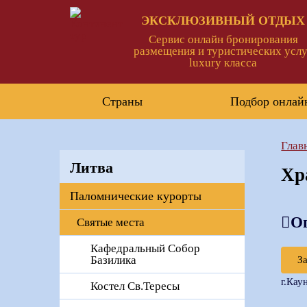
ЭКСКЛЮЗИВНЫЙ ОТДЫХ
Сервис онлайн бронирования
размещения и туристических услу
luxury класса
Страны
Подбор онлай
Глав
Литва
Хр
Паломнические курорты
О
Святые места
Кафедральный Собор
Базилика
З
г.Кау
Костел Св.Тересы