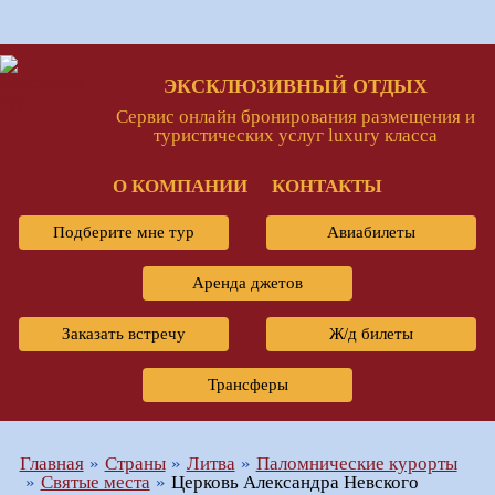
ЭКСКЛЮЗИВНЫЙ ОТДЫХ
Сервис онлайн бронирования размещения и
туристических услуг luxury класса
О КОМПАНИИ
КОНТАКТЫ
Подберите мне тур
Авиабилеты
Аренда джетов
Заказать встречу
Ж/д билеты
Трансферы
Главная
Страны
Литва
Паломнические курорты
Святые места
Церковь Александра Невского