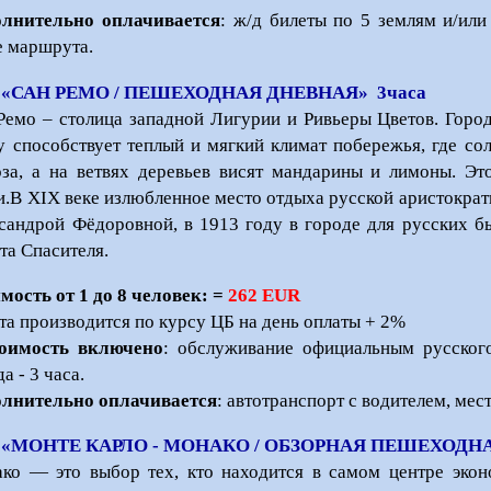
лнительно оплачивается
: ж/д билеты по 5 землям и/или
е маршрута.
 «САН РЕМО / ПЕШЕХОДНАЯ ДНЕВНАЯ» 3часа
Ремо – столица западной Лигурии и Ривьеры Цветов. Город 
у способствует теплый и мягкий климат побережья, где сол
за, а на ветвях деревьев висят мандарины и лимоны. Эт
и.В XIX веке излюбленное место отдыха русской аристократ
сандрой Фёдоровной, в 1913 году в городе для русских 
та Спасителя.
мость от 1 до 8 человек: =
262 EUR
та производится по курсу ЦБ на день оплаты + 2%
оимость включено
: обслуживание официальным русског
а - 3 часа.
лнительно оплачивается
: автотранспорт с водителем, мес
 «МОНТЕ КАРЛО - МОНАКО / ОБЗОРНАЯ ПЕШЕХОДНА
ко — это выбор тех, кто находится в самом центре экон