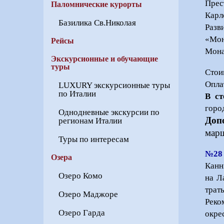
Прес
Паломнические курорты
Карл
Базилика Св.Николая
Разв
«Мон
Рейсы
Мона
Экскурсионные и обучающие
туры
Стои
Опла
LUXURY экскурсионные туры
по Италии
В ст
город
Однодневные экскурсии по
Доп
регионам Италии
мар
Туры по интересам
№28
Озера
Канн
Озеро Комо
на Л
трат
Озеро Маджоре
Реко
Озеро Гарда
окре