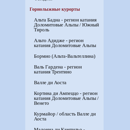
Горнолыжные курорты
Альта Бадиа - регион катания
Доломитовые Альпы / Южный
Тироль
Альто Адидже - регион
катания Доломитовые Альпы
Бормио (Альта-Вальтеллина)
Валь Гардена - регион
катания Трентино
Валле ди Аоста
Кортина ди Ампеццо - регион
катания Доломитовые Альпы /
Венето
Курмайор / область Валле ди
Аоста
Мадонна ди Кампильо -