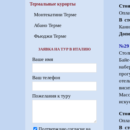
Термальные курорты
Стои
Опла
Монтекатини Терме
В ст
Абано Терме
Канн 
Допо
Фьюджи Терме
№29
ЗАЯВКА НА ТУР В ИТАЛИЮ
Стол
Ваше имя
Байе
набе
прог
Ваш телефон
отел
виси
Масс
Пожелания к туру
иску
Стои
Опла
В ст
Подтверждаю согласие на