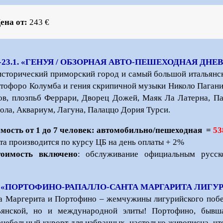
ена от:
243
€
-23.1. «ГЕНУЯ / ОБЗОРНАЯ АВТО-ПЕШЕХОДНАЯ ДНЕВ
исторический приморский город и самый большой итальянск
тофоро Колумба и гения скрипичной музыки Николо Пагани
ов, плозпьб Феррари, Дворец Дожей, Маяк Ла Латерна, Па
ола, Аквариум, Лагуна, Палаццо Дория Турси.
мость от 1 до 7 человек: автомобильно/пешеходная =
53
та производится по курсу ЦБ на день оплаты + 2%
тоимость включено
: обслуживание официальным русск
часа.
 «ПОРТОФИНО-РАПАЛЛО-САНТА МАРГАРИТА ЛИГУРЕ
а Маргерита и Портофино – жемчужины лигурийского побе
ьянской, но и международной элиты! Портофино, бывш
небельный курорт для избранных, настолько живописна, что