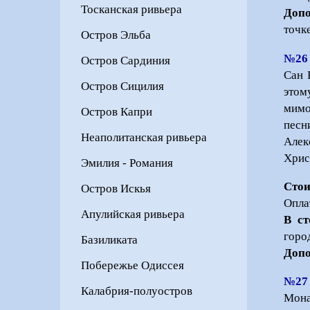
Тосканская ривьера
Допо
точк
Остров Эльба
№26
Остров Сардиния
Сан 
Остров Сицилия
этом
мимо
Остров Капри
песн
Неаполитанская ривьера
Алек
Хрис
Эмилия - Романия
Стои
Остров Искья
Опла
Апулийская ривьера
В ст
город
Базиликата
Допо
Побережье Одиссея
№27
Калабрия-полуостров
Мона