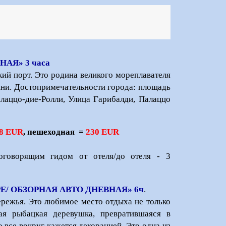
НАЯ» 3 часа
ий порт. Это родина великого мореплавателя
ни. Достопримечательности города: площадь
лаццо-дие-Ролли, Улица Гарибалди, Палаццо
8 EUR
, пешеходная =
230 EUR
оговорящим гидом от отеля/до отеля - 3
/ ОБЗОРНАЯ АВТО ДНЕВНАЯ» 6ч
.
режья. Это любимое место отдыха не только
ая рыбацкая деревушка, превратившаяся в
 все вокруг кажется декорацией. Это одна из