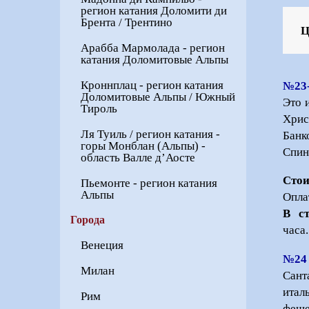
регион катания Доломити ди
Брента / Трентино
Ц
Арабба Мармолада - регион
катания Доломитовые Альпы
Кроннплац - регион катания
№23
Доломитовые Альпы / Южный
Это 
Тироль
Хрис
Ля Туиль / регион катания -
Банк
горы Монблан (Альпы) -
Спин
область Валле д’Аосте
Стои
Пьемонте - регион катания
Альпы
Опла
В с
Города
Венеция
№24
Милан
Сант
итал
Рим
феше