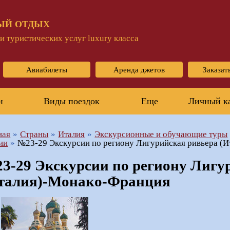
ЫЙ ОТДЫХ
 туристических услуг luxury класса
Авиабилеты
Аренда джетов
Заказат
н
Виды поездок
Еще
Личный к
ная
Страны
Италия
Экскурсионные и обучающие туры
ии
№23-29 Экскурсии по региону Лигурийская ривьера (
3-29 Экскурсии по региону Лигу
талия)-Монако-Франция