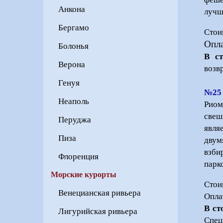
Анкона
лучш
Бергамо
Стои
Опла
Болонья
В с
Верона
воз
Генуя
№25
Неаполь
Риом
свеш
Перуджа
явля
Пиза
двум
взби
Флоренция
парк
Морские курорты
Стои
Венецианская ривьера
Опла
В ст
Лигурийская ривьера
Спец