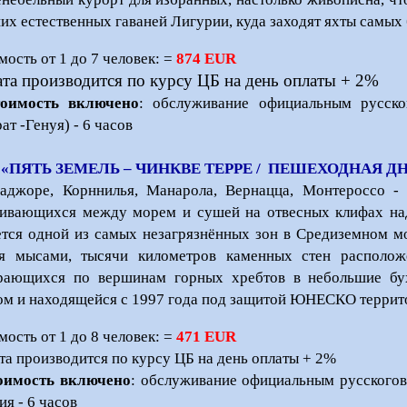
их естественных гаваней Лигурии, куда заходят яхты самых
мость от 1 до 7 человек: =
874 EUR
та производится по курсу ЦБ на день оплаты + 2%
тоимость включено
: обслуживание официальным русско
врат -Генуя) - 6 часов
 «ПЯТЬ ЗЕМЕЛЬ – ЧИНКВЕ ТЕРРЕ / ПЕШЕХОДНАЯ ДН
аджоре, Корннилья, Манарола, Вернацца, Монтероссо -
ивающихся между морем и сушей на отвесных клифах на
ется одной из самых незагрязнённых зон в Средиземном м
я мысами, тысячи километров каменных стен располож
рающихся по вершинам горных хребтов в небольшие бу
ом и находящейся с 1997 года под защитой ЮНЕСКО террит
мость от 1 до 8 человек: =
471 EUR
та производится по курсу ЦБ на день оплаты + 2%
оимость включено
: обслуживание официальным русскогов
ия - 6 часов