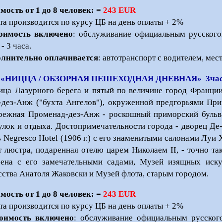
мость от 1 до 8 человек: =
243 EUR
та производится по курсу ЦБ на день оплаты + 2%
оимость включено
: обслуживание официальным русского
- 3 часа.
лнительно оплачивается
: автотранспорт с водителем, мес
 «НИЦЦА / ОБЗОРНАЯ ПЕШЕХОДНАЯ ДНЕВНАЯ» 3ча
ица Лазурного берега и пятый по величине город Франции
-дез-Анж ("бухта Ангелов"), окруженной предгорьями При
режная Променад-дез-Анж - роскошный приморский бульва
улок и отдыха. Достопримечательности города - дворец Де-
ь Negresco Hotel (1906 г.) с его знаменитыми салонами Луи X
т люстра, подаренная отелю царем Николаем II, - точно та
ена с его замечательными садами, Музей изящных иск
сства Анатоля Жаковски и Музей флота, старым городом.
мость от 1 до 8 человек: =
243 EUR
та производится по курсу ЦБ на день оплаты + 2%
оимость включено
: обслуживание официальным русског