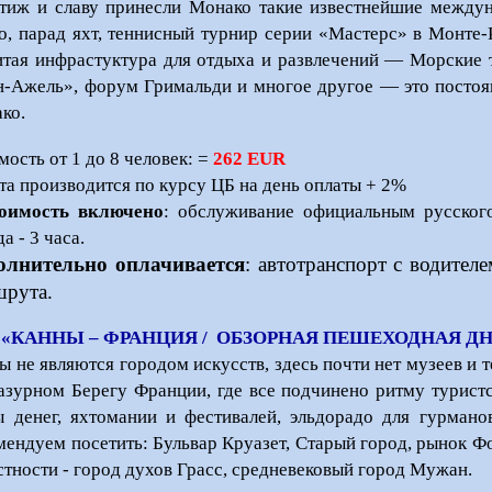
тиж и славу принесли Монако такие известнейшие междун
о, парад яхт, теннисный турнир серии «Мастерс» в Монте-
итая инфрастуктура для отдыха и развлечений — Морские 
-Ажель», форум Гримальди и многое другое — это постоян
ко.
мость от 1 до 8 человек: =
262 EUR
та производится по курсу ЦБ на день оплаты + 2%
оимость включено
: обслуживание официальным русског
а - 3 часа.
олнительно оплачивается
: автотранспорт с водителе
шрута.
 «КАННЫ – ФРАНЦИЯ / ОБЗОРНАЯ ПЕШЕХОДНАЯ ДН
ы не являются городом искусств, здесь почти нет музеев и
азурном Берегу Франции, где все подчинено ритму туристск
ы денег, яхтомании и фестивалей, эльдорадо для гурмано
мендуем посетить: Бульвар Круазет, Старый город, рынок Фор
стности - город духов Грасс, средневековый город Мужан.