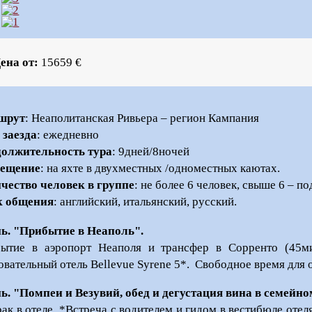
ена от:
15659
€
шрут
: Неаполитанская Ривьера – регион Кампания
 заезда
: ежедневно
олжительность тура
: 9дней/8ночей
мещение
: на яхте в двухместных /одноместных каютах.
чество человек в группе
: не более 6 человек, свыше 6 – по
к общения
: английский, итальянский, русский.
нь. "Прибытие в Неаполь".
ытие в аэропорт Неаполя и трансфер в Сорренто (45м
овательный отель Bellevue Syrene 5*. Свободное время для 
нь. "Помпеи и Везувий, обед и дегустация вина в семейн
рак в отеле. *Встреча с водителем и гидом в вестибюле отел