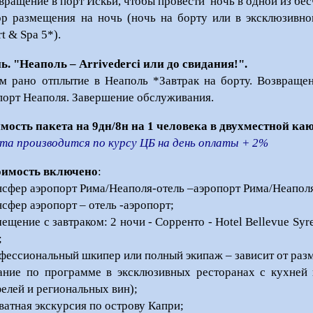
вращение в порт Искьи, чтобы провести ночь в одной из бес
р размещения на ночь (ночь на борту или в эксклюзивно
t & Spa 5*).
нь. "Неаполь – Arrivederci или до свидания!
"
.
м рано отплытие в Неаполь *Завтрак на борту. Возвраще
порт Неаполя. Завершение обслуживания.
мость пакета на 9дн/8н на 1 человека в двухместной ка
та производится по курсу ЦБ на день оплаты + 2%
оимость включено
:
нсфер аэропорт Рима/Неаполя-отель –аэропорт Рима/Неапол
нсфер аэропорт – отель -аэропорт;
мещение с завтраком: 2 ночи - Сорренто - Hotel Bellevue Syr
;
фессиональный шкипер или полный экипаж – зависит от раз
ание по программе в эксклюзивных ресторанах с кухней 
елей и региональных вин);
ватная экскурсия по острову Капри;