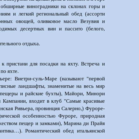
 обширные виноградники на склонах горы и
ниям и легкий региональный обед (ассорти
зонных овощей, оливковое масло Везувия и
водимых десертных вин и пассито (белого,
ятельного отдыха.
 к пристани для посадки на яхту. Встреча и
по яхте.
ере: Виетри-суль-Маре (называют "первой
исные ландшафты, знаменитые на весь мир
ие пещеры и райские бухты), Майори, Минори
 Кампании, входит в клуб "Самые красивые
нская Ривьера, провинция Салерно,) Фуроре-
фической особенностью Фуроре, природная
жеством пещер и замками), Марина ди Прайя
антика…). Романтический обед итальянской