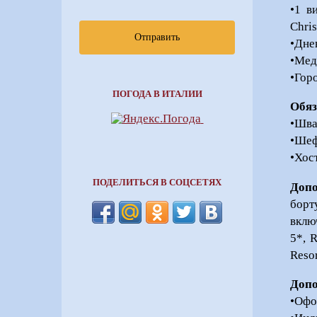
•1 в
Chris
Отправить
•Дне
•Мед
•Гор
ПОГОДА В ИТАЛИИ
Обяз
•Шва
•Шеф
•Хос
ПОДЕЛИТЬСЯ В СОЦСЕТЯХ
Допо
борт
вклю
5*, 
Resor
Допо
•Офо