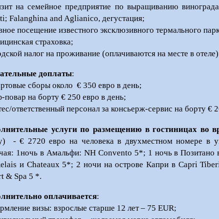
изит на семейное предприятие по выращиванию винограда
ti; Falanghina and Aglianico, дегустация;
вное посещение известного эксклюзивного термального парка
ицинская страховка;
одской налог на проживание (оплачиваются на месте в отеле)
ательные доплаты
:
ртовые сборы около € 350 евро в день;
-повар на борту € 250 евро в день;
тес/ответственный персонал за консьерж-сервис на борту € 2
лнительные услуги по размещению в гостиницах во в
у) - € 2720 евро на человека в двухместном номере в у
чая: 1ночь в Амальфи: NH Convento 5*; 1 ночь в Позитано в 
Relais и Chateaux 5*; 2 ночи на острове Капри в Capri Tibe
t & Spa 5 *.
лнительно оплачивается
:
рмление визы: взрослые старше 12 лет – 75 EUR;