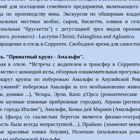
вий для посещения семейного предприятия, включающего
да по производству вина. Экскурсия по обширным владе
ральных местных колбас, сыров, бискотти, оливок и се
ональная "брускетта") с дегустацией трех видов произ
ого, розового) - Lacryma Christi; Falanghina and Aglianico.
вращение в отель в Сорренто. Свободное время для самосто
нь.
"Приватный круиз - Амальфи".
рак в отеле. *Встреча с водителем и трансфер в Сорренто
омство с командой яхты, обзорная ознакомительная прогулка 
шрут круиза по побережью Амальфи и Апулийской Ривь
ужиной" побережья Амальфи за его необыкновенно живоп
и, домики ...), Четара, Эрчи, Капо д'Орсо (романтическ
ом шумные пляжные прибрежные городки), Атрани (регион
е города Италии"), Амальфи, Конка дей Марини (Амальфита
д (фьорд со скалистым берегом является физико-геогра
ость была всегда неприступной…), Прайано (знаменит мно
ые красивые пляжи Апулии), Позитано (итальянская ром
и на набережной Амальфи..