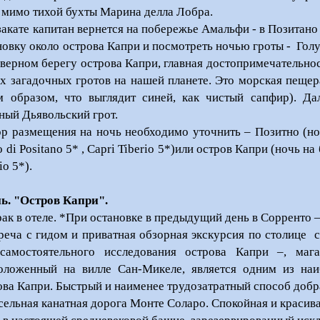
, мимо тихой бухты Марина делла Лобра.
закате капитан вернется на побережье Амальфи - в Позитано
новку около острова Капри и посмотреть ночью гроты - Голу
еверном берегу острова Капри, главная достопримечательно
х загадочных гротов на нашей планете. Это морская пещер
м образом, что выглядит синей, как чистый сапфир). Да
ный Дьявольский грот.
р размещения на ночь необходимо уточнить – Позитно (ноч
o di Positano 5* , Capri Tiberio 5*)или остров Капри (ночь 
io 5*).
нь. "Остров Капри
"
.
рак в отеле. *При остановке в предыдущий день в Сорренто –
реча с гидом и приватная обзорная экскурсия по столице 
самостоятельного исследования острова Капри –, ма
оложенный на вилле Сан-Микеле, является одним из наи
ова Капри. Быстрый и наименее трудозатратный способ добр
есельная канатная дорога Монте Соларо. Спокойная и красива