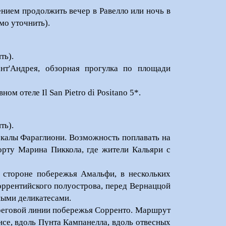
нием продолжить вечер в Равелло или ночь в
мо уточнить).
ть).
нт'Андрея, обзорная прогулка по площади
м отеле Il San Pietro di Positano 5*.
ть).
скалы Фараглиони. Возможность поплавать на
орту Марина Пиккола, где жители Кальяри с
 стороне побережья Амальфи, в нескольких
оррентийского полуострова, перед Вернаццой
ными деликатесами.
береговой линии побережья Сорренто. Маршрут
нсе, вдоль Пунта Кампанелла, вдоль отвесных