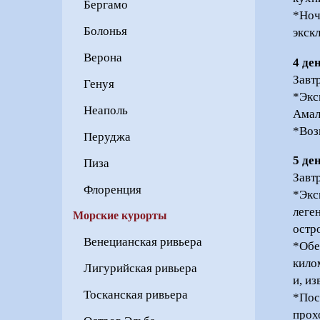
Бергамо
*Ноч
Болонья
экск
Верона
4 де
Завт
Генуя
*Экс
Неаполь
Амал
*Воз
Перуджа
5 де
Пиза
Завт
Флоренция
*Экс
леге
Морские курорты
остр
Венецианская ривьера
*Обе
кило
Лигурийская ривьера
и, и
Тосканская ривьера
*Пос
прох