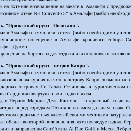
ь на яхте или возвращение на закате в Амальфи с предложе
люзивном отеле NH Convento 5* в Амальфи (выбор необходи
нь. "Приватный круиз - Позитано
"
.
рак в Амальфи на яхте или в отеле (выбор необходимо уточни
курсионное посещение в Амальфи красивого собора Са
ьфи - Дуомо.
вращение на борт яхты для отдыха или остановка в эксклюзивно
нь. "Приватный круиз – остров Капри
"
.
рак в Амальфи на яхте или в отеле (выбор необходимо уточни
клюзивная экскурсия на яхте к острову Капри, знаменитые 
ндарных островах Ли Галли. Остановка в туристическом п
ова Сардиния швартуют свои лодки и яхты.
д в Нерано Марина Дель Кантоне – в красивый залив на
метрах перед городком Позитано и самом дальнем пляже С
звестном среди местных жителей своими местными натураль
ле обеда - во второй половине дня, яхта последует вдоль 
одит в направлении Сант'Агаты Ai Due Golfi и Масса Лубре