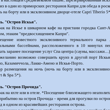
 в настоящей средневековой башне, зарезервированный исклю
из в один из приморских ресторанов Капри для обеда в рос
ь на борту или в эксклюзивном дворце-отеле Capri Tiberio 5
нь. "Остров Искья
"
.
рак на Искье в шикарном кафе на пристани городка Сант-
ом, этаким "предвосхищением Капри".
ещение известного эксклюзивного термального парка 
альными бассейнами, рассположенного в 10 минутах п
зать заранее посещение услуг Спа центра (сауны, массажи…)
желанию возможно совершить круиз в другой порт Искьи,
о, Казамиччола, Лакко-Амено и Искья-Порто.
р размещения на ночь (ночь на борту или в эксклюзивно
t & Spa 5*).
нь. "Остров Прочида
"
.
рак на яхте или в отеле. *Посещение близлежащего неаполит
прибытию на остров Прочида – время для прогулки по остров
д в одном из красивейших ресторанов острова.