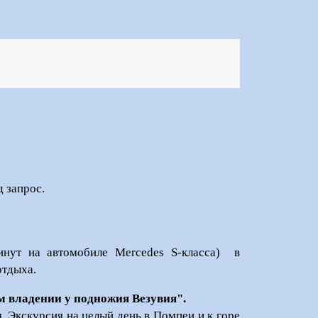
д запрос.
инут на автомобиле Mercedes S-класса) в
отдыха.
ом владении у подножия Везувия
"
.
я. Экскурсия на целый день в Помпеи и к горе