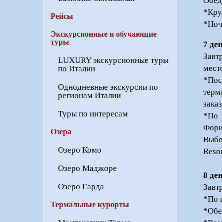
Обед
*Кру
Рейсы
*Ноч
Экскурсионные и обучающие
туры
7 де
Завт
LUXURY экскурсионные туры
мест
по Италии
*Пос
Однодневные экскурсии по
терм
регионам Италии
зака
Туры по интересам
*По 
Фори
Озера
Выбо
Озеро Комо
Resor
Озеро Маджоре
8 де
Озеро Гарда
Завт
*По 
Термальные курорты
*Обе