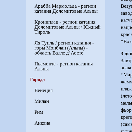
Везу
Арабба Мармолада - регион
катания Доломитовые Альпы
заво
нату
Кроннплац - регион катания
Доломитовые Альпы / Южный
наци
Тироль
красн
*Воз
Ля Туиль / регион катания -
горы Монблан (Альпы) -
область Валле д’Аосте
3 де
Завт
Пьемонте - регион катания
знак
Альпы
*Мар
Города
жемч
пляж
Венеция
(лет
Милан
малы
фьор
Рим
креп
Анкона
(сам
кухн