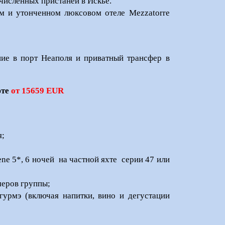
численных пристаней в Искье.
м и утонченном люксовом отеле Mezzatorre
ние в порт Неаполя и приватный трансфер в
юте
от 15659 EUR
я;
ene 5*, 6 ночей на частной яхте серии 47 или
меров группы;
гурмэ (включая напитки, вино и дегустации