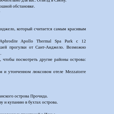
чительно для вас. Отъезд в Сиену.
кошной обстановке.
*
Анджело, который считается самым красивым
Aphrodite Apollo Thermal Spa Park с 12
ешей прогулки от Сант-Анджело. Возможно
.
 чтобы посмотреть другие районы острова:
м и утонченном люксовом отеле Mezzatorre
анского острова Прочида.
у и купанию в бухтах острова.