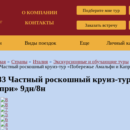
Подберите мне тур
О КОМПАНИИ
г
КОНТАКТЫ
Заказать встречу
н
Виды поездок
Еще
Личный к
ная
Страны
Италия
Экскурсионные и обучающие туры
Частный роскошный круиз-тур «Побережье Амальфи и Капр
3 Частный роскошный круиз-тур
при» 9дн/8н