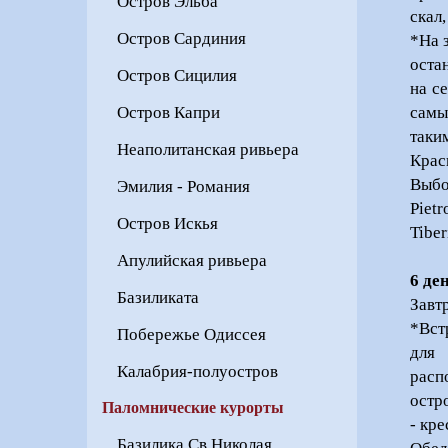
Остров Эльба
скал
Остров Сардиния
*На 
оста
Остров Сицилия
на с
самы
Остров Капри
таки
Неаполитанская ривьера
Крас
Выбо
Эмилия - Романия
Pietr
Остров Искья
Tiber
Апулийская ривьера
6 де
Базиликата
Завт
*Вст
Побережье Одиссея
для 
Калабрия-полуостров
расп
остр
Паломнические курорты
- кр
Базилика Св.Николая