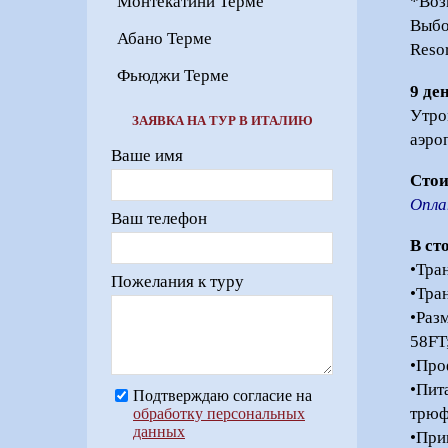
Монтекатини Терме
*Воз
Выбо
Абано Терме
Resor
Фьюджи Терме
9 де
Утро
ЗАЯВКА НА ТУР В ИТАЛИЮ
аэро
Ваше имя
Стои
Опла
Ваш телефон
В ст
•Тра
Пожелания к туру
•Тра
•Раз
58FT
•Про
•Пит
Подтверждаю согласие на
трюф
обработку персональных
данных
•При