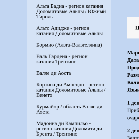
Альта Бадиа - регион катания
Доломитовые Альпы / Южный
Тироль
Ц
Альто Адидже - регион
катания Доломитовые Альпы
Бормио (Альта-Вальтеллина)
Мар
Валь Гардена - регион
Дата
катания Трентино
Прод
Валле ди Аоста
Раз
Коли
Кортина ди Ампеццо - регион
катания Доломитовые Альпы /
Язы
Венето
1 де
Курмайор / область Валле ди
Приб
Аоста
очар
Мадонна ди Кампильо -
регион катания Доломити ди
2 де
Брента / Трентино
Завт