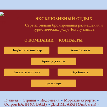
ЭКСКЛЮЗИВНЫЙ ОТДЫХ
Сервис онлайн бронирования размещения и
туристических услуг luxury класса
О КОМПАНИИ
КОНТАКТЫ
Подберите мне тур
Авиабилеты
Аренда джетов
Заказать встречу
Ж/д билеты
Трансферы
Главная
Страны
Индонезия
Морские курорты
Остров БАЛИ (O. BALI)
ДЖИМБАРАН (Jimbaran)