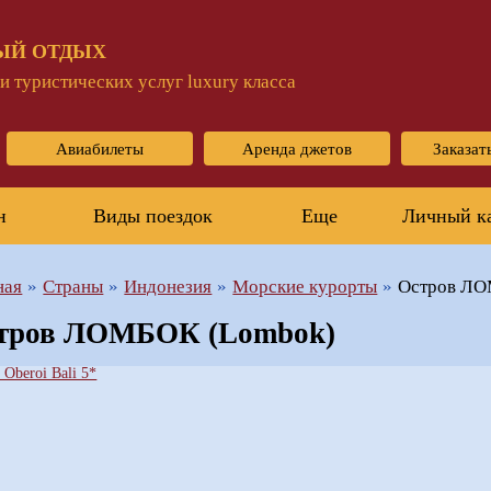
ЫЙ ОТДЫХ
 туристических услуг luxury класса
Авиабилеты
Аренда джетов
Заказат
н
Виды поездок
Еще
Личный к
ная
Страны
Индонезия
Морские курорты
Остров ЛО
тров ЛОМБОК (Lombok)