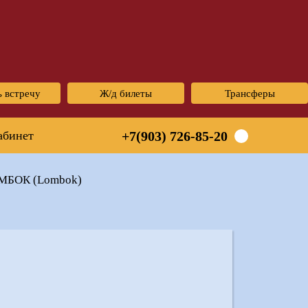
ь встречу
Ж/д билеты
Трансферы
абинет
+7(903) 726-85-20
МБОК (Lombok)