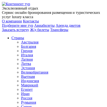
Эксклюзивный отдых
Сервис онлайн бронирования размещения и туристических
услуг luxury класса
О компании
Контакты
Подберите мне тур
Авиабилеты
Аренда джетов
Заказать встречу
Ж/д билеты
Трансферы
Страны
Австралия
Болгария
Греция
Италия
Латвия
Литва
Эстония
Великобритания
Вьетнам
Индонезия
Маврикий
Египет
Иран
Россия
Румыния
Сирия