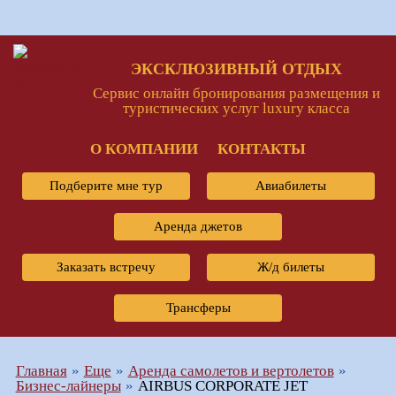
ЭКСКЛЮЗИВНЫЙ ОТДЫХ
Сервис онлайн бронирования размещения и
туристических услуг luxury класса
О КОМПАНИИ
КОНТАКТЫ
Подберите мне тур
Авиабилеты
Аренда джетов
Заказать встречу
Ж/д билеты
Трансферы
Главная
Еще
Аренда самолетов и вертолетов
Бизнес-лайнеры
AIRBUS CORPORATE JET