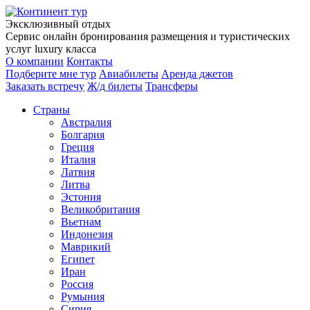
Эксклюзивный отдых
Сервис онлайн бронирования размещения и туристических
услуг luxury класса
О компании
Контакты
Подберите мне тур
Авиабилеты
Аренда джетов
Заказать встречу
Ж/д билеты
Трансферы
Страны
Австралия
Болгария
Греция
Италия
Латвия
Литва
Эстония
Великобритания
Вьетнам
Индонезия
Маврикий
Египет
Иран
Россия
Румыния
Сирия