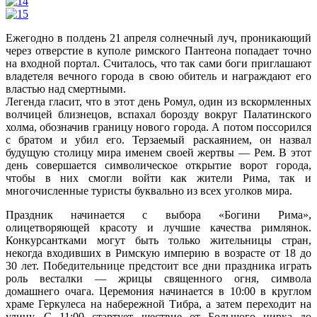
Ежегодно в полдень 21 апреля солнечный луч, проникающий
через отверстие в куполе римского Пантеона попадает точно
на входной портал. Считалось, что так сами боги приглашают
владетеля вечного города в свою обитель и награждают его
властью над смертными.
Легенда гласит, что в этот день Ромул, один из вскормленных
волчицей близнецов, вспахал борозду вокруг Палатинского
холма, обозначив границу нового города. А потом поссорился
с братом и убил его. Терзаемый раскаянием, он назвал
будущую столицу мира именем своей жертвы — Рем. В этот
день совершается символическое открытие ворот города,
чтобы в них смогли войти как жители Рима, так и
многочисленные туристы буквально из всех уголков мира.
Праздник начинается с выбора «Богини Рима»,
олицетворяющей красоту и лучшие качества римлянок.
Конкурсантками могут быть только жительницы стран,
некогда входивших в Римскую империю в возрасте от 18 до
30 лет. Победительнице предстоит все дни праздника играть
роль весталки — жрицы священного огня, символа
домашнего очага. Церемония начинается в 10:00 в круглом
храме Геркулеса на набережной Тибра, а затем переходит на
улицу. С 11:00 стартует шествие от Большого цирка до