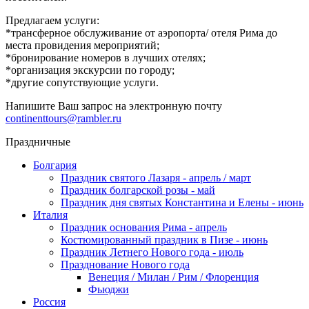
Предлагаем услуги:
*трансферное обслуживание от аэропорта/ отеля Рима до
места провидения мероприятий;
*бронирование номеров в лучших отелях;
*организация экскурсии по городу;
*другие сопутствующие услуги.
Напишите Ваш запрос на электронную почту
continenttours@rambler.ru
Праздничные
Болгария
Праздник святого Лазаря - апрель / март
Праздник болгарской розы - май
Праздник дня святых Константина и Елены - июнь
Италия
Праздник основания Рима - апрель
Костюмированный праздник в Пизе - июнь
Праздник Летнего Нового года - июль
Празднование Нового года
Венеция / Милан / Рим / Флоренция
Фьюджи
Россия