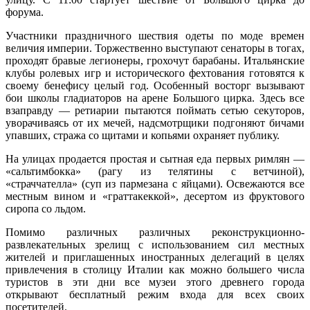
форума.
Участники праздничного шествия одеты по моде времен
величия империи. Торжественно выступают сенаторы в тогах,
проходят бравые легионеры, грохочут барабаны. Итальянские
клубы ролевых игр и исторического фехтования готовятся к
своему бенефису целый год. Особенный восторг вызывают
бои школы гладиаторов на арене Большого цирка. Здесь все
взаправду — ретиарии пытаются поймать сетью секуторов,
уворачиваясь от их мечей, надсмотрщики подгоняют бичами
упавших, стража со щитами и копьями охраняет публику.
На улицах продается простая и сытная еда первых римлян —
«сальтимбокка» (рагу из телятины с ветчиной),
«страччателла» (суп из пармезана с яйцами). Освежаются все
местным вином и «граттакеккой», десертом из фруктового
сиропа со льдом.
Помимо различных различных реконструкционно-
развлекательных зрелищ с использованием сил местных
жителей и приглашенных иностранных делегаций в целях
привлечения в столицу Италии как можно большего числа
туристов в эти дни все музеи этого древнего города
открывают бесплатный режим входа для всех своих
посетителей.