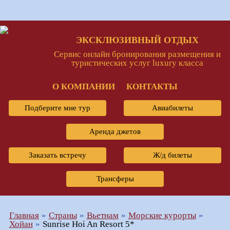
ЭКСКЛЮЗИВНЫЙ ОТДЫХ
Сервис онлайн бронирования размещения и
туристических услуг luxury класса
О КОМПАНИИ
КОНТАКТЫ
Подберите мне тур
Авиабилеты
Аренда джетов
Заказать встречу
Ж/д билеты
Трансферы
Главная
Страны
Вьетнам
Морские курорты
Хойан
Sunrise Hoi An Resort 5*