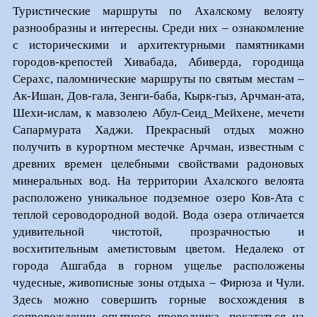
Туристические маршруты по Ахалскому велояту
разнообразны и интересны. Среди них – ознакомление
с историческими и архитектурными памятниками
городов-крепостей Хивабада, Абиверда, городища
Серахс, паломнические маршруты по святым местам –
Ак-Ишан, Дов-гала, Зенги-баба, Кырк-гыз, Арчман-ата,
Шехи-ислам, к мавзолею Абул-Сеид_Мейхене, мечети
Сапармурата Хаджи. Прекрасный отдых можно
получить в курортном местечке Арчман, известным с
древних времен целебными свойствами радоновых
минеральных вод. На территории Ахалского велоята
расположено уникальное подземное озеро Ков-Ата с
теплой сероводородной водой. Вода озера отличается
удивительной чистотой, прозрачностью и
восхитительным аметистовым цветом. Недалеко от
города Ашгабда в горном ущелье расположены
чудесные, живописные зоны отдыха – Фирюза и Чули.
Здесь можно совершить горные восхождения в
сопровождении опытного проводника, покататься на