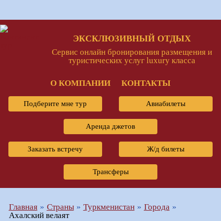
ЭКСКЛЮЗИВНЫЙ ОТДЫХ
Сервис онлайн бронирования размещения и
туристических услуг luxury класса
О КОМПАНИИ
КОНТАКТЫ
Подберите мне тур
Авиабилеты
Аренда джетов
Заказать встречу
Ж/д билеты
Трансферы
Главная
Страны
Туркменистан
Города
Ахалский велаят