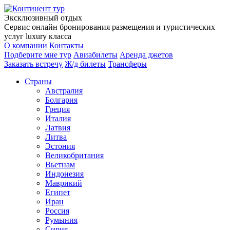
Эксклюзивный отдых
Сервис онлайн бронирования размещения и туристических
услуг luxury класса
О компании
Контакты
Подберите мне тур
Авиабилеты
Аренда джетов
Заказать встречу
Ж/д билеты
Трансферы
Страны
Австралия
Болгария
Греция
Италия
Латвия
Литва
Эстония
Великобритания
Вьетнам
Индонезия
Маврикий
Египет
Иран
Россия
Румыния
Сирия