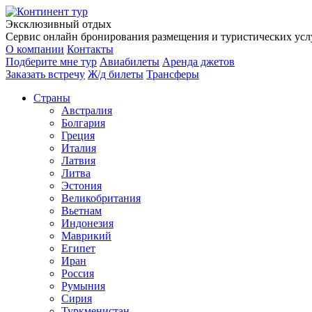
Эксклюзивный отдых
Сервис онлайн бронирования размещения и туристических услу
О компании
Контакты
Подберите мне тур
Авиабилеты
Аренда джетов
Заказать встречу
Ж/д билеты
Трансферы
Страны
Австралия
Болгария
Греция
Италия
Латвия
Литва
Эстония
Великобритания
Вьетнам
Индонезия
Маврикий
Египет
Иран
Россия
Румыния
Сирия
Туркменистан