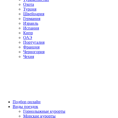
Охота
Турция
Швейцария
Германия
Израиль
Испания
Кипр
ОАЭ
Португалия
Франция
Черногория
Чехия
Подбор онлайн
Виды поездок
Горнолыжные курорты
Морские курорты