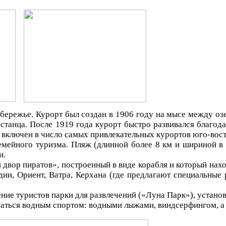
ережье. Курорт был создан в 1906 году на мысе между о
нстанца. После 1919 года курорт быстро развивался благода
л включен в число самых привлекательных курортов юго-вос
мейного туризма. Пляж (длинной более 8 км и шириной в 
и.
 двор пиратов», построенный в виде корабля и который нах
ии, Ориент, Ватра, Керхана (где предлагают специальные
ние туристов парки для развлечений («Луна Парк»), установк
аться водным спортом: водными лыжами, виндсерфингом, а 