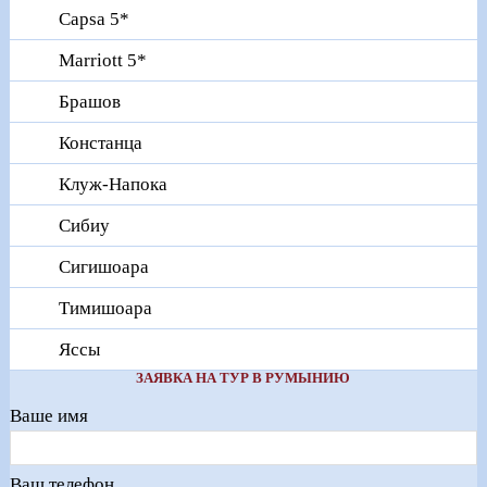
Capsa 5*
Marriott 5*
Брашов
Констанца
Клуж-Напока
Сибиу
Сигишоара
Тимишоара
Яссы
ЗАЯВКА НА ТУР В РУМЫНИЮ
Ваше имя
Ваш телефон