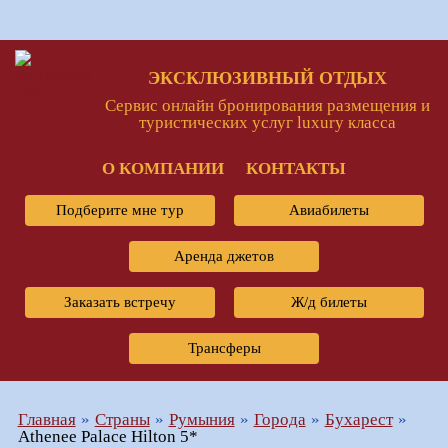
ЭКСКЛЮЗИВНЫЙ ОТДЫХ
Сервис онлайн бронирования размещения и
туристических услуг luxury класса
О КОМПАНИИ
КОНТАКТЫ
Подберите мне тур
Авиабилеты
Аренда джетов
Заказать встречу
Ж/д билеты
Трансферы
Главная
Страны
Румыния
Города
Бухарест
Athenee Palace Hilton 5*