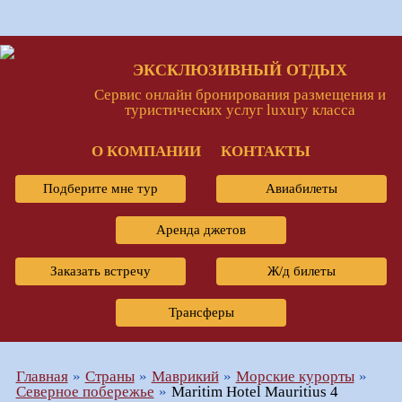
ЭКСКЛЮЗИВНЫЙ ОТДЫХ
Сервис онлайн бронирования размещения и
туристических услуг luxury класса
О КОМПАНИИ
КОНТАКТЫ
Подберите мне тур
Авиабилеты
Аренда джетов
Заказать встречу
Ж/д билеты
Трансферы
Главная
Страны
Маврикий
Морские курорты
Северное побережье
Maritim Hotel Mauritius 4