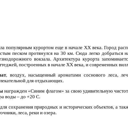
ла популярным курортом еще в начале
XX
века. Город
расп
стым песком протянулся на 30 км. Сюда легко добраться н
знодорожного вокзала. Архитектура курорта запоминает
ттеджей, построенных в начале
XX
века, и 
мат
, воздух, насыщенный ароматами соснового леса, л
лекательной для отдыхающих.
ы
награжден «Синим флагом» за свою удивительную чистоту
ра воды – до +20 С.
 для сохранения природных и исторических объектов, а так
чники, леса, реки и озера.