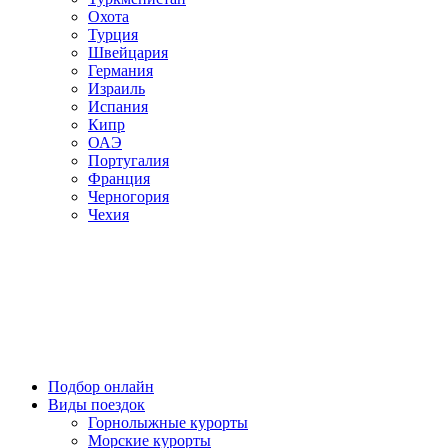
Охота
Турция
Швейцария
Германия
Израиль
Испания
Кипр
ОАЭ
Португалия
Франция
Черногория
Чехия
Подбор онлайн
Виды поездок
Горнолыжные курорты
Морские курорты