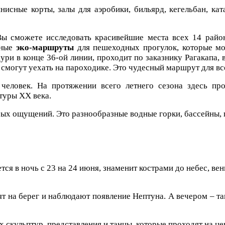
сные корты, залы для аэробики, бильярд, кегельбан, кат
 Вы сможете исследовать красивейшие места всех 14 рай
нные
эко-маршруты
для пешеходных прогулок, которые мо
ури в конце 36-ой линии, проходит по заказнику Рагакапа,
 смогут уехать на пароходике. Это чудесный маршрут для вс
еловек. На протяжении всего летнего сезона здесь про
ктуры
XX
века.
рых ощущений. Это разнообразные водные горки, бассейны, 
тся в ночь с 23 на 24 июня, знаменит кострами до небес, ве
ят на берег и наблюдают появление Нептуна. А вечером – т
х скульптур, представления и танцы, которые проходят на 