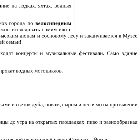
ание на лодках, яхтах, водных
онов города по
велосипедным
жно исследовать самим или с
 высоким дюнам и сосновому лесу и заканчивается в Музее
ей семьи!
ходят концерты и музыкальные фестивали. Само здание
прокат водных мотоциклов.
нками из веток дуба, пивом, сыром и песнями на протяжении
анцы до утра на открытых площадках, пиво и разнообразная
центральной пешеходной улице Юрмалы – Йомас.