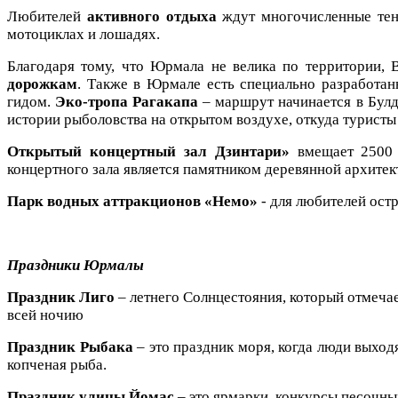
Любителей
активного отдыха
ждут многочисленные тенни
мотоциклах и лошадях.
Благодаря тому, что Юрмала не велика по территории,
дорожкам
. Также в Юрмале есть специально разработа
гидом.
Эко-тропа Рагакапа
– маршрут начинается в Булд
истории рыболовства на открытом воздухе, откуда туристы
Открытый концертный зал Дзинтари»
вмещает 2500 ч
концертного зала является памятником деревянной архите
Парк водных аттракционов «Немо»
- для любителей ост
Праздники Юрмалы
Праздник Лиго
– летнего Солнцестояния, который отмечае
всей ночию
Праздник Рыбака
– это праздник моря, когда люди выход
копченая рыба.
Праздник улицы Йомас
– это ярмарки, конкурсы песочны