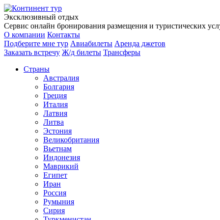
Эксклюзивный отдых
Сервис онлайн бронирования размещения и туристических услу
О компании
Контакты
Подберите мне тур
Авиабилеты
Аренда джетов
Заказать встречу
Ж/д билеты
Трансферы
Страны
Австралия
Болгария
Греция
Италия
Латвия
Литва
Эстония
Великобритания
Вьетнам
Индонезия
Маврикий
Египет
Иран
Россия
Румыния
Сирия
Туркменистан