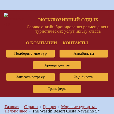
ЭКСКЛЮЗИВНЫЙ ОТДЫХ
Сервис онлайн бронирования размещения и
туристических услуг luxury класса
О КОМПАНИИ
КОНТАКТЫ
Подберите мне тур
Авиабилеты
Аренда джетов
Заказать встречу
Ж/д билеты
Трансферы
Главная
Страны
Греция
Морские курорты -
Пелопоннес
The Westin Resort Costa Navarino 5*