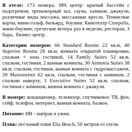
В отеле:
173 номера, SPA центр: крытый бассейн с
подогревом, тренажерный зал, сауна, хаммам, джакузи,
различные виды массажа, массажные кресла. Теннисные
корты, мини-гольф, бильярд, боулинг. Кинотеатр Cinepolis,
мини-боулинг, греческие вечера раз в неделю, ресторан, 3
бара, бизнес-центр.
Категории номеров:
66 Standard Rooms 22 кв.м, 40
Superior Rooms 28 кв.м, комната открытой планировки,
спальня + зона гостиной, 14 Family Suites 52 кв.м,
спальня, гостиная, 2 ванные комнаты, 30 Armonia Suites 38
кв.м, спальня, гостиная, ванная комната с гидромассажем,
20 Maisonettes 62 кв.м, спальня, гостиная с камином, 2
спальни наверху, 3 Executive Suites 52 кв.м, спальня,
гостиная с камином, ванная комната с джакузи.
В номере:
кондиционер, телевизор, спутниковое ТВ, фен,
сейф, телефон, интернет, ванная комната, балкон.
Питание:
HB - завтрак и ужин.
Пляж:
песчаный пляж Elia Beach, 50 метров от отеля.