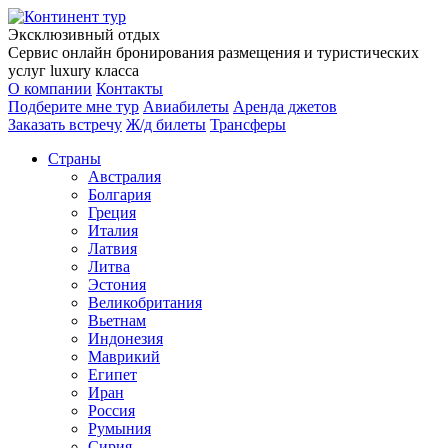
Эксклюзивный отдых
Сервис онлайн бронирования размещения и туристических
услуг luxury класса
О компании
Контакты
Подберите мне тур
Авиабилеты
Аренда джетов
Заказать встречу
Ж/д билеты
Трансферы
Страны
Австралия
Болгария
Греция
Италия
Латвия
Литва
Эстония
Великобритания
Вьетнам
Индонезия
Маврикий
Египет
Иран
Россия
Румыния
Сирия