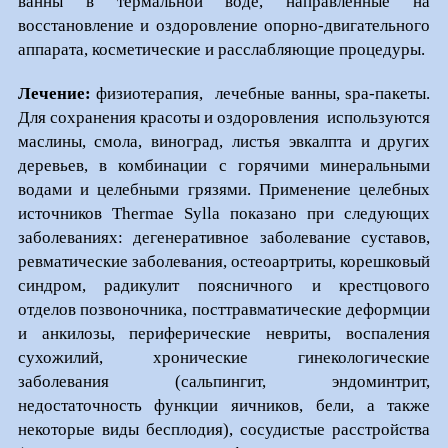
ванны в термальной воде, направленные на
восстановление и оздоровление опорно-двигательного
аппарата, косметические и расслабляющие процедуры.
Лечение:
физиотерапия, лечебные ванны, spa-пакеты.
Для сохранения красоты и оздоровления используются
маслины, смола, виноград, листья эвкалпта и других
деревьев, в комбинации с горячими минеральными
водами и целебными грязями. Применение целебных
источников Thermae Sylla показано при следующих
заболеваниях: дегенеративное заболевание суставов,
ревматические заболевания, остеоартриты, корешковый
синдром, радикулит поясничного и крестцового
отделов позвоночника, посттравматические деформции
и анкилозы, периферические невриты, воспаления
сухожилий, хронические гинекологические
заболевания (сальпингит, эндоминтрит,
недостаточность функции яичников, бели, а также
некоторые виды бесплодия), сосудистые расстройства