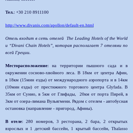
Тел.
: +30 210 8911100
http://www.divanis.com/apollon/default-en.html
Отель входит в сеть отелей The Leading Hotels of the World
и “Divani Chain Hotels”, которая располагает 7 отелями по
всей Греции.
Месторасположение
: на территории пышного сада и в
окружении сосново-хвойного леса. В 18
км от центра Афин,
в 18км (15мин езды) от международного аэропорта и в 14км
(10мин езды) от престижного торгового центра Glyfada. В
35км от Сунио, в 5км от Глифады, 20км от порта Пирей, в
3км от озера-лимана Вульягмени. Рядом с отелем - автобусная
остановка (направление - пригород, Афины).
В отеле
: 280 номеров, 3 ресторана, 2 бара, 2 открытых
взрослых и 1 детский бассейн, 1 крытый бассейн, Thalasso