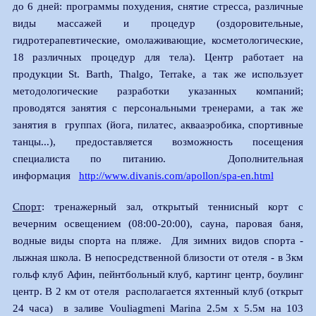
до 6 дней: программы похудения, снятие стресса, различные
виды массажей и процедур (оздоровительные,
гидротерапевтические, омолаживающие, косметологические,
18 различных процедур для тела). Центр работает на
продукции St. Barth, Thalgo, Terrake, а так же использует
методологические разработки указанных компаний;
проводятся занятия с персональными тренерами, а так же
занятия в группах (йога, пилатес, аквааэробика, спортивные
танцы...), предоставляется возможность посещения
специалиста по питанию. Дополнительная
информация
http://www.divanis.com/apollon/spa-en.html
Спорт
: тренажерный зал, открытый теннисный корт с
вечерним освещением (08:00-20:00), сауна, паровая баня,
водные виды спорта на пляже. Для зимних видов спорта -
лыжная школа. В непосредственной близости от отеля - в 3км
гольф клуб Афин, пейнтбольный клуб, картинг центр, боулинг
центр. В 2 км от отеля располагается яхтенный клуб (открыт
24 часа) в заливе Vouliagmeni Marina 2.5м х 5.5м на 103