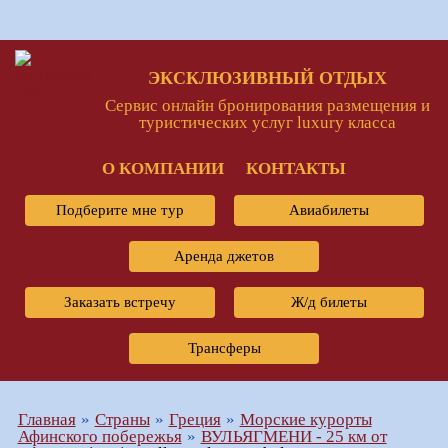
ЭКСКЛЮЗИВНЫЙ ОТДЫХ
Сервис онлайн бронирования размещения и
туристических услуг luxury класса
О КОМПАНИИ
КОНТАКТЫ
Подберите мне тур
Авиабилеты
Аренда джетов
Заказать встречу
Ж/д билеты
Трансферы
Главная
Страны
Греция
Морские курорты
Афинского побережья
ВУЛЬЯГМЕНИ - 25 км от