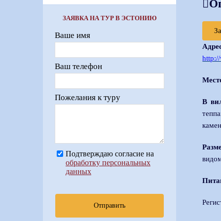
О
ЗАЯВКА НА ТУР В ЭСТОНИЮ
З
Ваше имя
Адре
http:
Ваш телефон
Мест
Пожелания к туру
В ви
теппа
камен
Разм
Подтверждаю согласие на
видом
обработку персональных
данных
Пита
Регис
Отправить