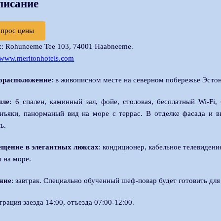
писание
апрос цены
с
: Rohuneeme Tee 103, 74001 Haabneeme.
//www.meritonhotels.com
орасположение
: в живописном месте на северном побережье Эстон
лле
: 6 спален, каминный зал, фойе, столовая, бесплатный Wi-Fi,
нъяки, панорманый вид на море с террас. В отделке фасада и в
ь.
ещение в элегантных люксах
: кондиционер, кабельное телевидени
 на море.
ние
: завтрак. Специально обученный шеф-повар будет готовить для 
трация заезда 14:00, отъезда 07:00-12:00.