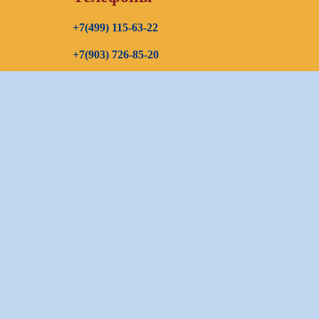
+7(499) 115-63-22
+7(903) 726-85-20
+7(967) 192-00-14
E-mail
continenttours@rambler.ru
Skype звонок (бесплатно)
Заказать звонок
Оставить заявку:
bron_continent@mail.ru
Бронирование:
bron_continent@mail.ru
Визовый отдел:
visa_continent@mail.ru
Общие вопросы:
continent-tour@mail.ru
Карта сайта