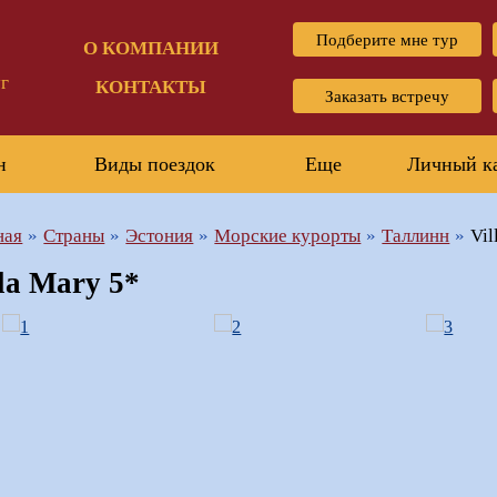
Подберите мне тур
О КОМПАНИИ
г
КОНТАКТЫ
Заказать встречу
н
Виды поездок
Еще
Личный к
ная
Страны
Эстония
Морские курорты
Таллинн
Vil
lla Mary 5*