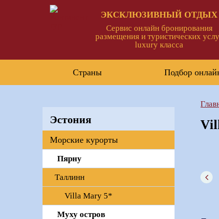
ЭКСКЛЮЗИВНЫЙ ОТДЫХ
Сервис онлайн бронирования
размещения и туристических услу
luxury класса
Страны
Подбор онлай
Глав
Эстония
Vi
Морские курорты
Пярну
Таллинн
Villa Mary 5*
Mуху остров