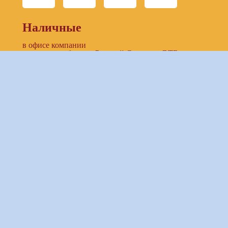
Наличные
в офисе компании
в отделении банков: Русский Стандарт, ВТБ
Безналичный расчет
по выставленнному счету компании
предоставление доступа к ЛК заказчика (онлайн-
банкинг)
Банковские карты
в офисе компании
при бронировании тура on-line
Электронные платежи
Курс валют компании
Стоимость почтовых услуг по России
Стоимость почтовых услуг по миру