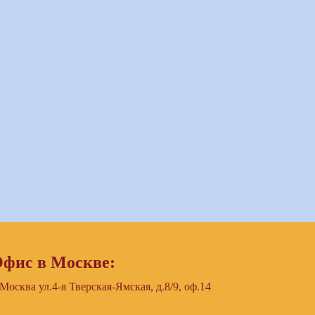
фис в Москве:
 Москва ул.4-я Тверская-Ямская, д.8/9, оф.14