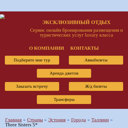
ЭКСКЛЮЗИВНЫЙ ОТДЫХ
Сервис онлайн бронирования размещения и
туристических услуг luxury класса
О КОМПАНИИ
КОНТАКТЫ
Подберите мне тур
Авиабилеты
Аренда джетов
Заказать встречу
Ж/д билеты
Трансферы
Главная
Страны
Эстония
Города
Таллинн
Three Sisters 5*