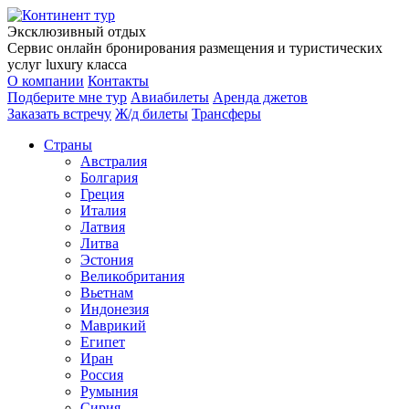
Эксклюзивный отдых
Сервис онлайн бронирования размещения и туристических
услуг luxury класса
О компании
Контакты
Подберите мне тур
Авиабилеты
Аренда джетов
Заказать встречу
Ж/д билеты
Трансферы
Страны
Австралия
Болгария
Греция
Италия
Латвия
Литва
Эстония
Великобритания
Вьетнам
Индонезия
Маврикий
Египет
Иран
Россия
Румыния
Сирия