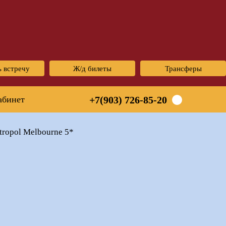
ь встречу
Ж/д билеты
Трансферы
абинет
+7(903) 726-85-20
ropol Melbourne 5*