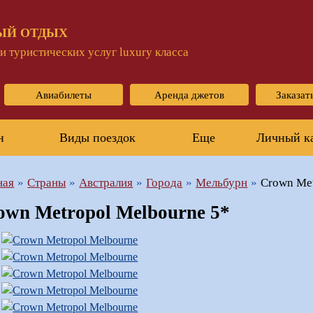
ЫЙ ОТДЫХ
 туристических услуг luxury класса
Авиабилеты
Аренда джетов
Заказат
н
Виды поездок
Еще
Личный к
ная
Страны
Австралия
Города
Мельбурн
Crown Met
own Metropol Melbourne 5*