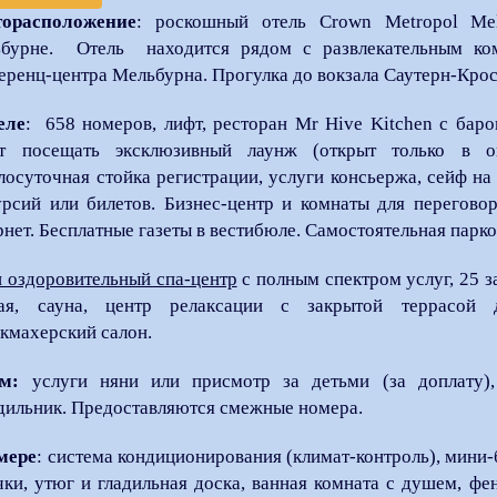
торасположение
: роскошный отель Crown Metropol Me
бурне. Отель находится рядом с развлекательным ком
еренц-центра Мельбурна. Прогулка до вокзала Саутерн-Крос
еле
: 658 номеров, лифт, ресторан Mr Hive Kitchen с бар
т посещать эксклюзивный лаунж (открыт только в оп
лосуточная стойка регистрации, услуги консьержа, сейф на
урсий или билетов. Бизнес-центр и комнаты для перегово
рнет. Бесплатные газеты в вестибюле. Самостоятельная парко
и оздоровительный спа-центр
с полным спектром услуг, 25 з
ая, сауна, центр релаксации с закрытой террасой д
кмахерский салон.
ям:
услуги няни или присмотр за детьми (за доплату),
дильник. Предоставляются смежные номера.
мере
: система кондиционирования (климат-контроль), мини-
чки, утюг и гладильная доска, ванная комната с душем, фе