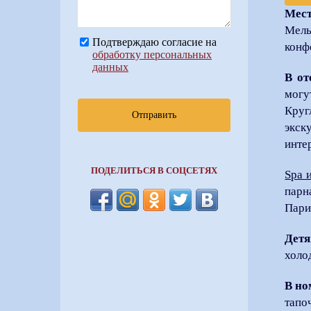
Мес
Мель
Подтверждаю согласие на
конф
обработку персональных
данных
В от
могу
Круг
Отправить
экск
инте
ПОДЕЛИТЬСЯ В СОЦСЕТЯХ
Spa 
парн
Пари
Дет
холо
В но
тапо