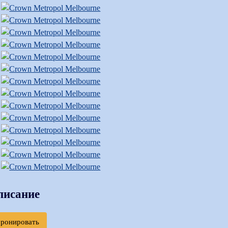
писание
бронировать