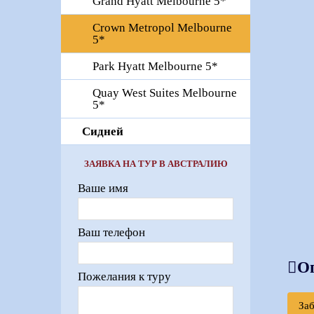
Grand Hyatt Melbourne 5*
Crown Metropol Melbourne
5*
Park Hyatt Melbourne 5*
Quay West Suites Melbourne
5*
Сидней
ЗАЯВКА НА ТУР В АВСТРАЛИЮ
Ваше имя
Ваш телефон
О
Пожелания к туру
За