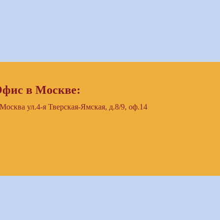
фис в Москве:
 Москва ул.4-я Тверская-Ямская, д.8/9, оф.14