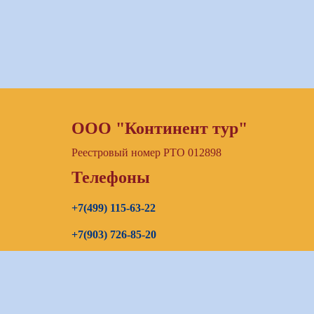
ООО "Континент тур"
Реестровый номер РТО 012898
Телефоны
+7(499) 115-63-22
+7(903) 726-85-20
+7(967) 192-00-14
E-mail
continenttours@rambler.ru