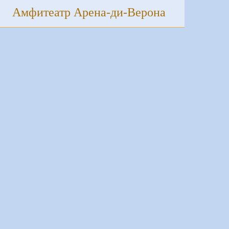
Амфитеатр Арена-ди-Верона