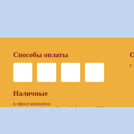
Способы оплаты
О
г.
Наличные
в офисе компании
в отделении банков: Русский Стандарт, ВТБ
Безналичный расчет
по выставленнному счету компании