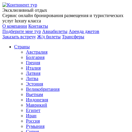
Эксклюзивный отдых
Сервис онлайн бронирования размещения и туристических
услуг luxury класса
О компании
Контакты
Подберите мне тур
Авиабилеты
Аренда джетов
Заказать встречу
Ж/д билеты
Трансферы
Страны
Австралия
Болгария
Греция
Италия
Латвия
Литва
Эстония
Великобритания
Вьетнам
Индонезия
Маврикий
Египет
Иран
Россия
Румыния
Сирия