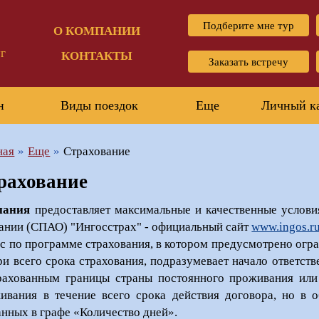
Подберите мне тур
О КОМПАНИИ
г
КОНТАКТЫ
Заказать встречу
н
Виды поездок
Еще
Личный к
ная
Еще
Страхование
рахование
пания
предоставляет максимальные и качественные условия
ании (СПАО) "Ингосстрах" - официальный сайт
www.ingos.r
с по программе страхования, в котором предусмотрено огра
ри всего срока страхования, подразумевает начало ответст
рахованным границы страны постоянного проживания или
ивания в течение всего срока действия договора, но в 
анных в графе «Количество дней».