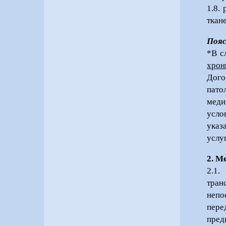
1.8.
ткане
Пояс
*В с
хрон
Дого
пато
меди
усло
указ
услу
2. М
2.1.
тран
непо
пере
пред