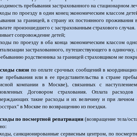
ходимость пребывания застрахованного на стационарном ле
сходы по проезду в один конец экономическим классом дете
ывания за границей, в страну их постоянного проживания в
льтате произошедшего с застрахованным страхового случая.
чивает сопровождение детей;
сходы по проезду в оба конца экономическим классом одно
итализации застрахованного, путешествующего в одиночку, 
ребыванию родственника за границей страховщиком не покр
асходы связи
по оплате срочных сообщений в координацио
не пребывания или в ее представительства в стране пре
исной компании в Москве), связанных с наступлением
новленных Договором страхования. Оплата расходов 
верждающих такие расходы и их величину и при личном 
осстрах" в Москве по возвращению из поездки.
асходы по посмертной репатриации
(возвращение тела/ост
но:
сходы, санкционированные сервисным центром, по посмертно