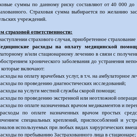
ховые суммы по данному риску составляют от 40 000 до
рахованного. Страховая сумма выбирается по желанию зас
ульских учреждений.
м страховой ответственности:
наступлении страхового случая, приобретенное страхование
Медицинские расходы на оплату медицинской помощ
латорному и/или стационарному лечению в связи с получе
обострением хронического заболевания до устранения неп
, которые включают:
расходы на оплату врачебных услуг, в т.ч. на амбулаторное л
 расходы по проведению диагностических исследований;
 расходы на услуги местной службы скорой помощи;
 расходы по проведению экстренной или неотложной операци
 расходы по оплате назначенных врачом медикаментов и пере
 расходы по оплате назначенных врачом простых средс
ючением специальных креплений, приспособлений и устро
риалов используемых при любых видах хирургических вмеш
 расходы по пребыванию Застрахованного лица в стационаре;