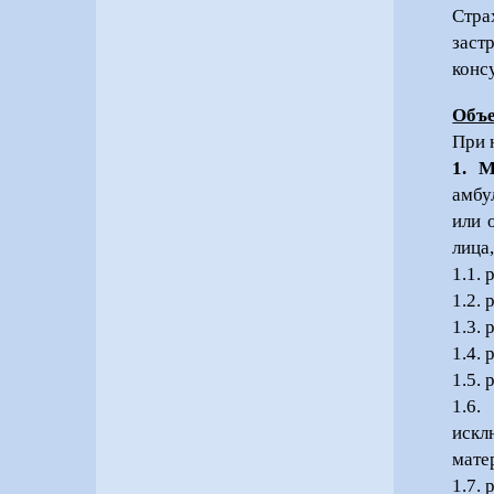
Стра
заст
конс
Объе
При 
1. 
амбу
или 
лица
1.1. 
1.2.
1.3.
1.4.
1.5.
1.6.
искл
мате
1.7.