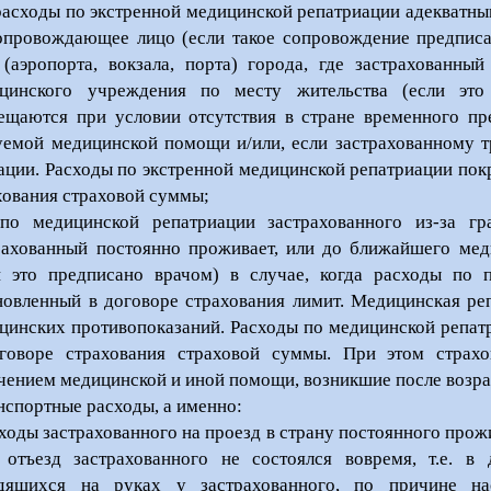
 расходы по экстренной медицинской репатриации адекватн
опровождающее лицо (если такое сопровождение предписа
 (аэропорта, вокзала, порта) города, где застрахованн
цинского учреждения по месту жительства (если это
ещаются при условии отсутствия в стране временного пр
уемой медицинской помощи и/или, если застрахованному т
ации. Расходы по экстренной медицинской репатриации пок
хования страховой суммы;
 по медицинской репатриации застрахованного из-за гр
рахованный постоянно проживает, или до ближайшего мед
и это предписано врачом) в случае, когда расходы по 
новленный в договоре страхования лимит. Медицинская ре
цинских противопоказаний. Расходы по медицинской репат
говоре страхования страховой суммы. При этом страх
чением медицинской и иной помощи, возникшие после возра
анспортные расходы, а именно:
сходы застрахованного на проезд в страну постоянного прож
 отъезд застрахованного не состоялся вовремя, т.е. в
дящихся на руках у застрахованного, по причине нас