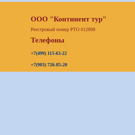
ООО "Континент тур"
Реестровый номер РТО 012898
Телефоны
+7(499) 115-63-22
+7(903) 726-85-20
+7(967) 192-00-14
E-mail
continenttours@rambler.ru
Skype звонок (бесплатно)
Заказать звонок
Оставить заявку:
bron_continent@mail.ru
Бронирование:
bron_continent@mail.ru