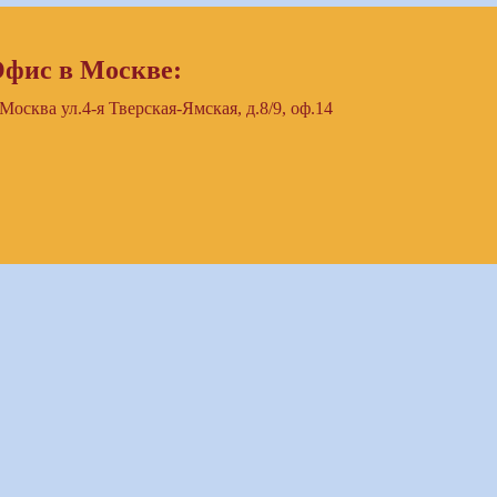
фис в Москве:
 Москва ул.4-я Тверская-Ямская, д.8/9, оф.14