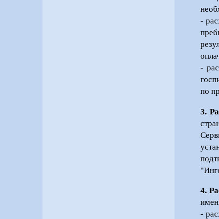
необ
- ра
преб
резу
опла
- ра
госп
по п
3. Р
стра
Серв
уста
подт
"Инг
4. Р
имен
- ра