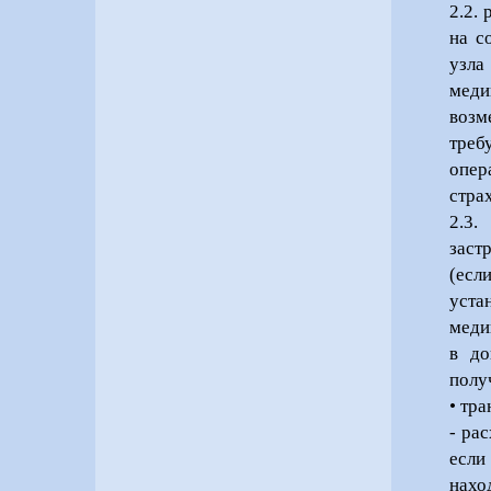
2.2.
на с
узла
меди
возм
треб
опер
стра
2.3.
заст
(есл
уста
меди
в до
полу
• тр
- ра
если
нахо