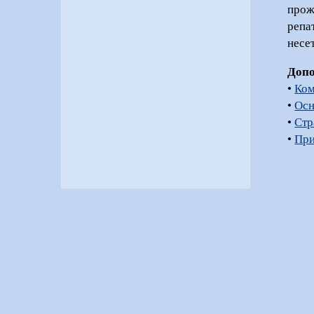
прож
репа
несе
Доп
•
Ком
•
Осн
•
Стр
•
При