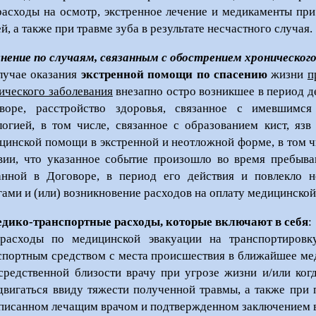
 расходы на осмотр, экстренное лечение и медикаменты п
й, а также при травме зуба в результате несчастного случая.
нение по случаям, связанным с обострением хронического
лучае оказания
экстренной помощи
по спасению
жизни
п
ического заболевания
внезапно остро возникшее в период д
воре, расстройство здоровья, связанное с имевшимся
логией, в том числе, связанное с образованием кист, яз
цинской помощи в экстренной и неотложной форме, в том ч
вии, что указанное событие произошло во время пребыва
анной в Договоре, в период его действия и повлекло 
гами и (или) возникновение расходов на оплату медицинской
едико-транспортные расходы, которые включают в себя
:
 расходы по медицинской эвакуации на транспортиро
спортным средством с места происшествия в ближайшее ме
средственной близости врачу при угрозе жизни и/или ког
двигаться ввиду тяжести полученной травмы, а также при
писанном лечащим врачом и подтвержденном заключением в