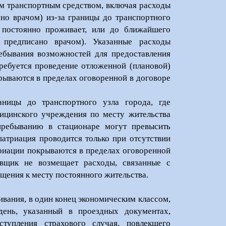
ым транспортным средством, включая расходы
но врачом) из-за границы до транспортного
ый постоянно проживает, или до ближайшего
 предписано врачом). Указанные расходы
ебывания возможностей для предоставления
ребуется проведение отложенной (плановой)
рываются в пределах оговоренной в договоре
аницы до транспортного узла города, где
ицинского учреждения по месту жительства
пребыванию в стационаре могут превысить
патриация проводится только при отсутствии
риации покрываются в пределах оговоренной
овщик не возмещает расходы, связанные с
щения к месту постоянного жительства.
ивания, в один конец экономическим классом,
 день, указанный в проездных документах,
тупления страхового случая, повлекшего