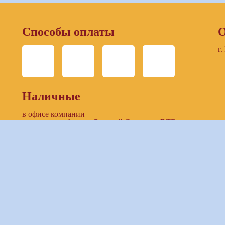
Способы оплаты
О
г.
Наличные
в офисе компании
в отделении банков: Русский Стандарт, ВТБ
Безналичный расчет
по выставленнному счету компании
предоставление доступа к ЛК заказчика (онлайн-
банкинг)
Банковские карты
в офисе компании
при бронировании тура on-line