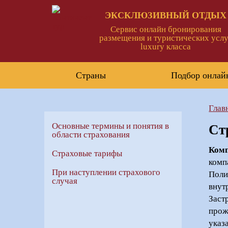
ЭКСКЛЮЗИВНЫЙ ОТДЫХ
Сервис онлайн бронирования
размещения и туристических услу
luxury класса
Страны
Подбор онлай
Глав
Основные термины и понятия в
Ст
области страхования
Ком
Страховые тарифы
комп
При наступлении страхового
Поли
случая
внут
Заст
прож
указ