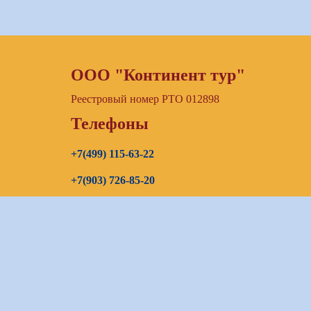
ООО "Континент тур"
Реестровый номер РТО 012898
Телефоны
+7(499) 115-63-22
+7(903) 726-85-20
+7(967) 192-00-14
E-mail
continenttours@rambler.ru
Skype звонок (бесплатно)
Заказать звонок