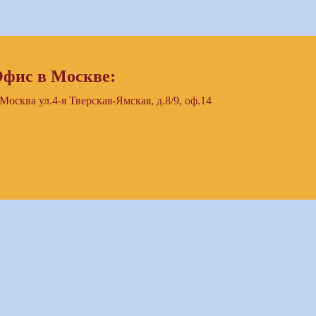
фис в Москве:
 Москва ул.4-я Тверская-Ямская, д.8/9, оф.14