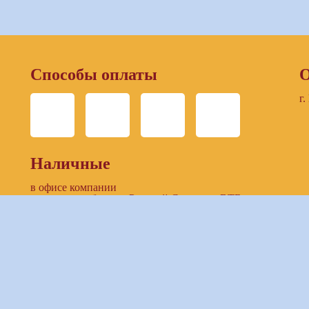
Способы оплаты
О
г.
Наличные
в офисе компании
в отделении банков: Русский Стандарт, ВТБ
Безналичный расчет
по выставленнному счету компании
предоставление доступа к ЛК заказчика (онлайн-
банкинг)
Банковские карты