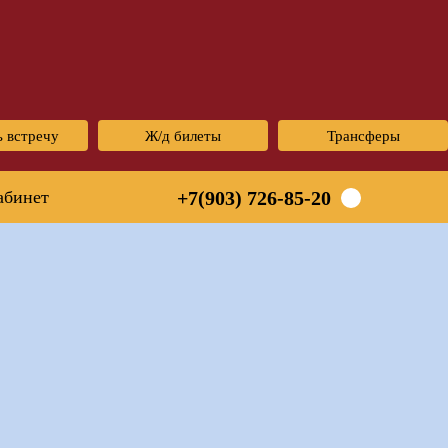
ь встречу
Ж/д билеты
Трансферы
абинет
+7(903) 726-85-20