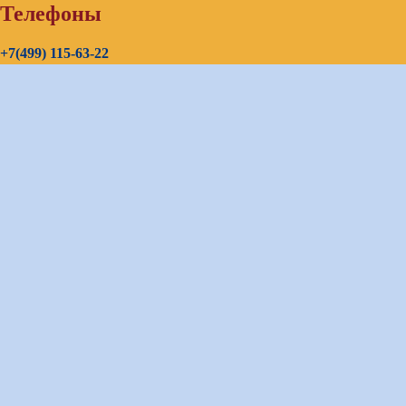
Телефоны
+7(499) 115-63-22
+7(903) 726-85-20
+7(967) 192-00-14
E-mail
continenttours@rambler.ru
Skype звонок (бесплатно)
Заказать звонок
Оставить заявку:
bron_continent@mail.ru
Бронирование:
bron_continent@mail.ru
Визовый отдел:
visa_continent@mail.ru
Общие вопросы:
continent-tour@mail.ru
Карта сайта