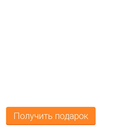
ПРИ БРОНИРОВАНИИ ТУРА В
ТУНИС
ТАКСИ
ДО АЭРОПОРТА
В ПОДАРОК
Получить подарок
До окончания срока действия акции: