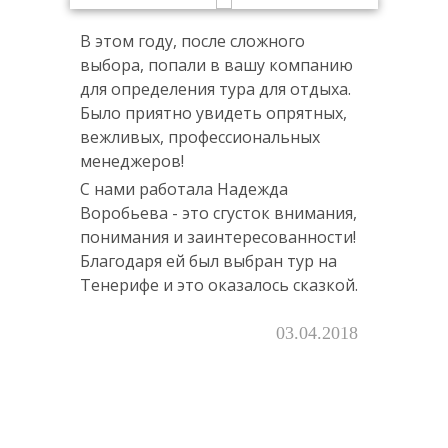
В этом году, после сложного
В эт
нию
выбора, попали в вашу компанию
выбо
ха.
для определения тура для отдыха.
для 
ых,
Было приятно увидеть опрятных,
Было
вежливых, профессиональных
вежл
менеджеров!
мене
С нами работала Надежда
С на
ния,
Воробьева - это сгусток внимания,
Воро
сти!
понимания и заинтересованности!
пони
на
Благодаря ей был выбран тур на
Благ
кой.
Тенерифе и это оказалось сказкой.
Тене
2016
03.04.2018